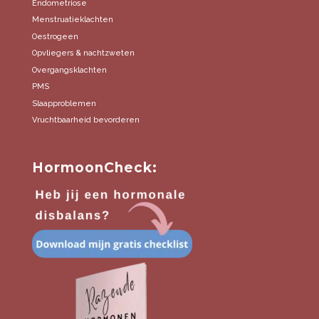
Endometriose
Menstruatieklachten
Oestrogeen
Opvliegers & nachtzweten
Overgangsklachten
PMS
Slaapproblemen
Vruchtbaarheid bevorderen
HormoonCheck: