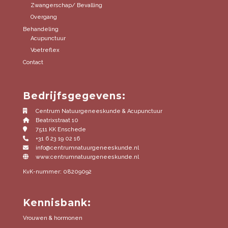
Zwangerschap/ Bevalling
Overgang
Behandeling
Acupunctuur
Voetreflex
Contact
Bedrijfsgegevens:
Centrum Natuurgeneeskunde & Acupunctuur
Beatrixstraat 10
7511 KK Enschede
+31 6 23 19 02 16
info@centrumnatuurgeneeskunde.nl
www.centrumnatuurgeneeskunde.nl
KvK-nummer: 08209092
Kennisbank:
Vrouwen & hormonen