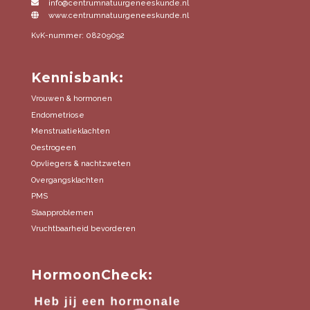
info@centrumnatuurgeneeskunde.nl
www.centrumnatuurgeneeskunde.nl
KvK-nummer: 08209092
Kennisbank:
Vrouwen & hormonen
Endometriose
Menstruatieklachten
Oestrogeen
Opvliegers & nachtzweten
Overgangsklachten
PMS
Slaapproblemen
Vruchtbaarheid bevorderen
HormoonCheck: