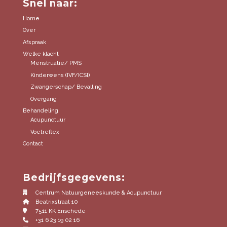
Snel naar:
Home
Over
Afspraak
Welke klacht
Menstruatie/ PMS
Kinderwens (IVF/ICSI)
Zwangerschap/ Bevalling
Overgang
Behandeling
Acupunctuur
Voetreflex
Contact
Bedrijfsgegevens:
Centrum Natuurgeneeskunde & Acupunctuur
Beatrixstraat 10
7511 KK Enschede
+31 6 23 19 02 16