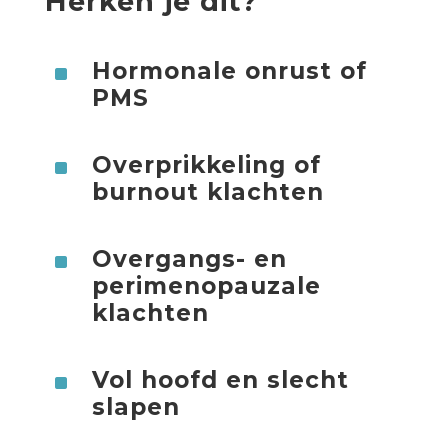
Herken je dit?
Hormonale onrust of
^
PMS
Overprikkeling of
^
burnout klachten
Overgangs- en
^
perimenopauzale
klachten
Vol hoofd en slecht
^
slapen