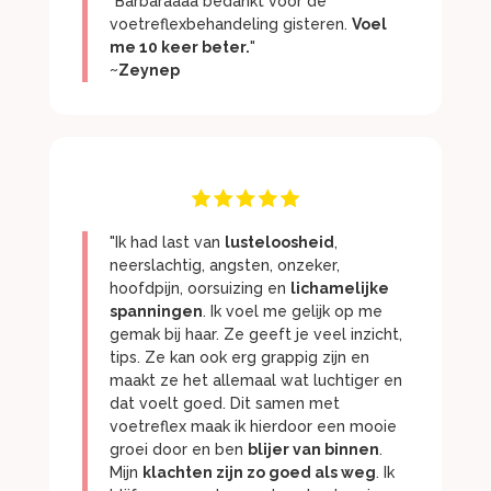
"Barbaraaaa bedankt voor de
voetreflexbehandeling gisteren.
Voel
me 10 keer beter.
"
~Zeynep
"Ik had last van
lusteloosheid
,
neerslachtig, angsten, onzeker,
hoofdpijn, oorsuizing en
lichamelijke
spanningen
. Ik voel me gelijk op me
gemak bij haar. Ze geeft je veel inzicht,
tips. Ze kan ook erg grappig zijn en
maakt ze het allemaal wat luchtiger en
dat voelt goed. Dit samen met
voetreflex maak ik hierdoor een mooie
groei door en ben
blijer van binnen
.
Mijn
klachten zijn zo goed als weg
. Ik