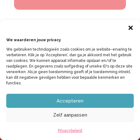
We waarderen jouw privacy
We gebruiken technologieën zoals cookies om je website-ervaring te
verbeteren. Klik je op ‘Accepteren’, dan ga je akkoord met het gebruik
van cookies. We kunnen apparaat informatie opslaan en/of te
raadplegen. En gegevens zoals surfgedrag of unieke ID's op deze site
verwerken. Als je geen toestemming geeft of je toestemming intrekt,
kan dit negatieve gevolgen hebben voor bepaalde kenmerken en
functies.
Snel naar:
Accepteren
Home
Zelf aanpassen
Over
Afspraak
Privacybeleid
Welke klacht
Menstruatie/ PMS